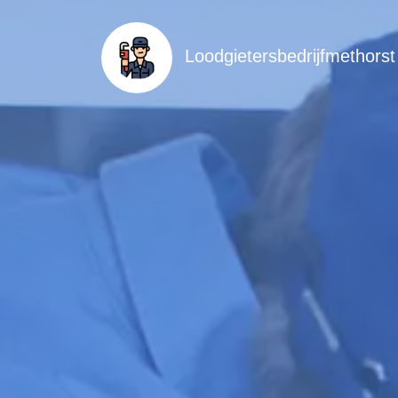
Loodgietersbedrijfmethorst