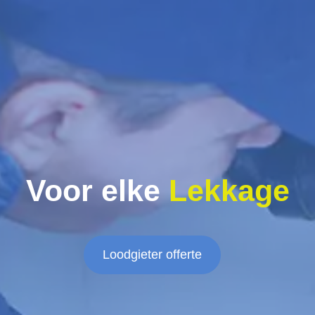
Voor elke
Lekkage
Loodgieter offerte