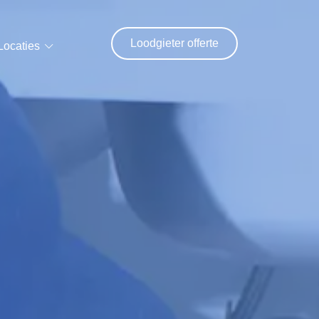
Loodgieter offerte
Locaties