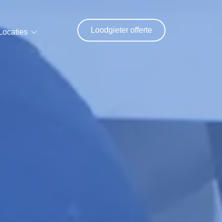
Loodgieter offerte
Locaties