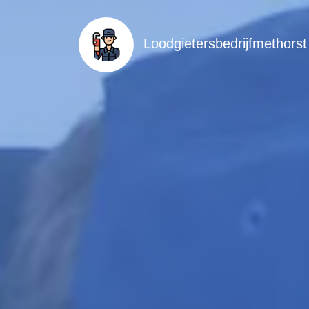
Loodgietersbedrijfmethorst